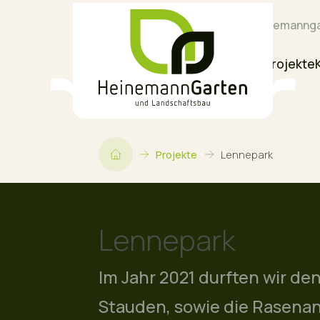
02723 97410
info@heinemannga
Home
Über uns
Leistungen
Projekte
Projekte
Lennepark
Lennepark
Im Jahr 2021 durften wir d
Stauden, sowie die Rasena