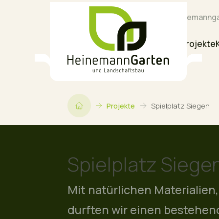
02723 97410
info@heinemannga
Home
Über uns
Leistungen
Projekte
Projekte
Spielplatz Siegen
Spielplatz Siege
Mit natürlichen Materialie
durften wir einen bestehend